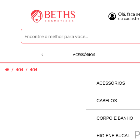
Olá, faça s
ou cadastr
ACESSÓRIOS
404
404
COMPRE POR CATEGORIAS
ACESSÓRIOS
SECADOR
CABELOS
ACQUAFLORA
CORPO E BANHO
ALFAPARF
AGRADAL
HIGIENE BUCAL