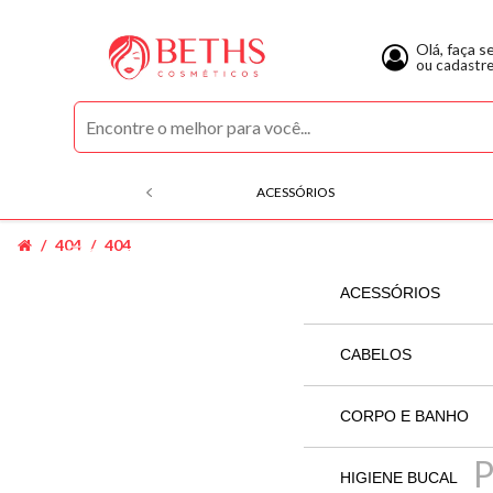
Olá, faça s
ou cadastr
ACESSÓRIOS
404
404
COMPRE POR CATEGORIAS
ACESSÓRIOS
SECADOR
CABELOS
ACQUAFLORA
CORPO E BANHO
ALFAPARF
AGRADAL
HIGIENE BUCAL