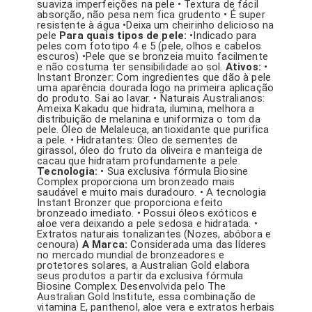
suaviza imperfeições na pele • Textura de fácil
absorção, não pesa nem fica grudento • É super
resistente à água •Deixa um cheirinho delicioso na
pele
Para quais tipos de pele:
•Indicado para
peles com fototipo 4 e 5 (pele, olhos e cabelos
escuros) •Pele que se bronzeia muito facilmente
e não costuma ter sensibilidade ao sol.
Ativos:
•
Instant Bronzer: Com ingredientes que dão à pele
uma aparência dourada logo na primeira aplicação
do produto. Sai ao lavar. • Naturais Australianos:
Ameixa Kakadu que hidrata, ilumina, melhora a
distribuição de melanina e uniformiza o tom da
pele. Óleo de Melaleuca, antioxidante que purifica
a pele. • Hidratantes: Óleo de sementes de
girassol, óleo do fruto da oliveira e manteiga de
cacau que hidratam profundamente a pele.
Tecnologia:
• Sua exclusiva fórmula Biosine
Complex proporciona um bronzeado mais
saudável e muito mais duradouro. • A tecnologia
Instant Bronzer que proporciona efeito
bronzeado imediato. • Possui óleos exóticos e
aloe vera deixando a pele sedosa e hidratada. •
Extratos naturais tonalizantes (Nozes, abóbora e
cenoura)
A Marca:
Considerada uma das líderes
no mercado mundial de bronzeadores e
protetores solares, a Australian Gold elabora
seus produtos a partir da exclusiva fórmula
Biosine Complex. Desenvolvida pelo The
Australian Gold Institute, essa combinação de
vitamina E, panthenol, aloe vera e extratos herbais