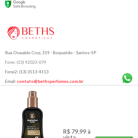
Rua Oswaldo Cruz, 319
- Boqueirão - Santos-SP
Fone:
(13) 92023-079
Fone2:
(13) 3513-4113
Email:
contato@bethsperfumes.com.br
2026 ELIDE MIYASIRO DE ABREU - 02.185.665/0001-42
ACESSÓRIOS
CABELOS
CORPO E BANHO
HIGIENE BUCAL
MÃOS E PÉS
MAQUIAGEM
R$ 79,99
à
vista
PARA ELES
PERFUMES