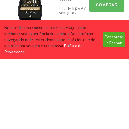
COMPRAR
SKINCARE
ELETRÔNICOS
12x de R$ 6,67
sem juros
PROMOS
Nosso site usa cookies e outros serviços para
A. GOLD INSTANT
Tecnologia
melhorar sua experiência de compra. Ao continuar
BRONZER FPS 8 SPRAYGEL
Concordar
navegando nele, entendemos que está ciente e de
237ML
e Fechar
acordo com seu uso e com nossa
Política de
Cód: 75
Marca:
Privacidade
AUSTRALIAN GOLD