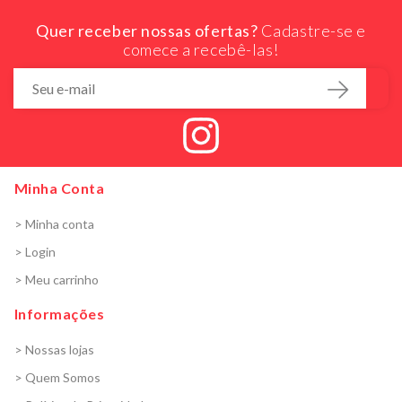
Quer receber nossas ofertas?
Cadastre-se e
comece a recebê-las!
Minha Conta
> Minha conta
> Login
> Meu carrinho
Informações
> Nossas lojas
> Quem Somos