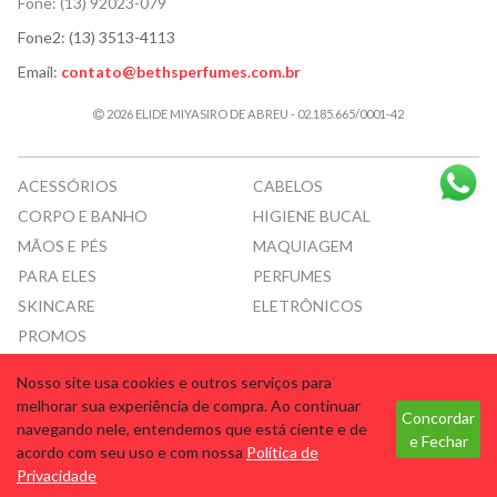
Fone:
(13) 92023-079
Fone2:
(13) 3513-4113
Email:
contato@bethsperfumes.com.br
2026 ELIDE MIYASIRO DE ABREU - 02.185.665/0001-42
ACESSÓRIOS
CABELOS
CORPO E BANHO
HIGIENE BUCAL
MÃOS E PÉS
MAQUIAGEM
PARA ELES
PERFUMES
SKINCARE
ELETRÔNICOS
PROMOS
Nosso site usa cookies e outros serviços para
Tecnologia
melhorar sua experiência de compra. Ao continuar
Concordar
navegando nele, entendemos que está ciente e de
e Fechar
acordo com seu uso e com nossa
Política de
Privacidade