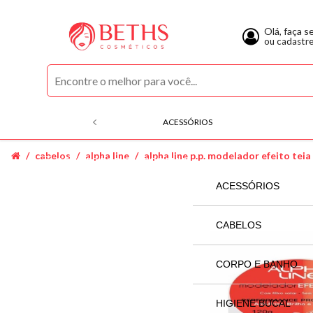
Olá, faça s
ou cadastr
ACESSÓRIOS
cabelos
alpha line
alpha line p.p. modelador efeito teia
COMPRE POR CATEGORIAS
ACESSÓRIOS
SECADOR
CABELOS
ACQUAFLORA
CORPO E BANHO
ALFAPARF
AGRADAL
HIGIENE BUCAL