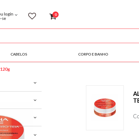
eu login
0
e-se
CABELOS
CORPO E BANHO
 120g
A
T
Co