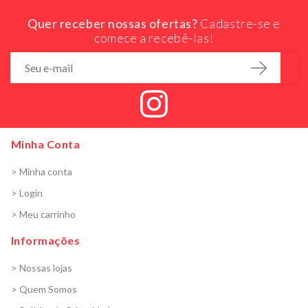
Quer receber nossas ofertas?
Cadastre-se e
comece a recebê-las!
Minha Conta
> Minha conta
> Login
> Meu carrinho
Informações
> Nossas lojas
> Quem Somos