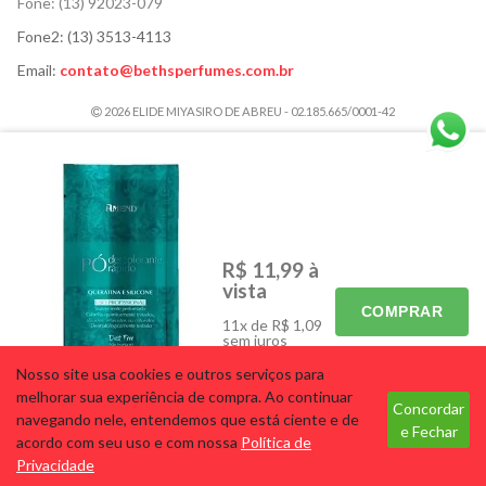
Fone:
(13) 92023-079
Fone2:
(13) 3513-4113
Email:
contato@bethsperfumes.com.br
2026 ELIDE MIYASIRO DE ABREU - 02.185.665/0001-42
ACESSÓRIOS
CABELOS
CORPO E BANHO
HIGIENE BUCAL
MÃOS E PÉS
MAQUIAGEM
R$ 11,99
à
PARA ELES
PERFUMES
vista
SKINCARE
ELETRÔNICOS
COMPRAR
11x de R$ 1,09
PROMOS
sem juros
Nosso site usa cookies e outros serviços para
Tecnologia
melhorar sua experiência de compra. Ao continuar
Concordar
navegando nele, entendemos que está ciente e de
AMEND DESCOLORANTE
e Fechar
acordo com seu uso e com nossa
Política de
50G QUERATINA
Privacidade
Cód: 1411
Marca: AMEND