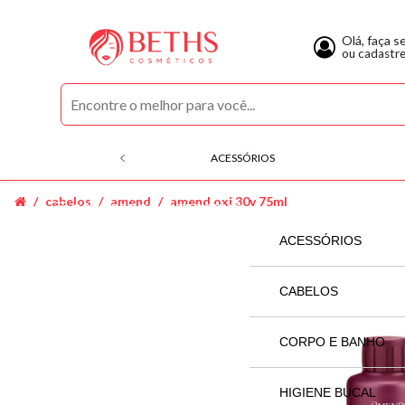
Olá, faça s
ou cadastr
ACESSÓRIOS
cabelos
amend
amend oxi 30v 75ml
COMPRE POR CATEGORIAS
ACESSÓRIOS
SECADOR
CABELOS
ACQUAFLORA
CORPO E BANHO
ALFAPARF
AGRADAL
HIGIENE BUCAL