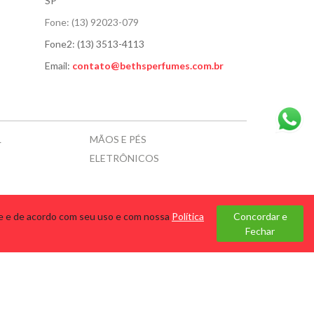
SP
Fone:
(13) 92023-079
Fone2:
(13) 3513-4113
Email:
contato@bethsperfumes.com.br
L
MÃOS E PÉS
ELETRÔNICOS
te e de acordo com seu uso e com nossa
Política
Concordar e
Fechar