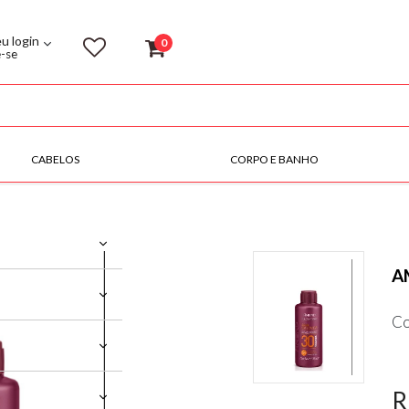
eu login
0
e-se
CABELOS
CORPO E BANHO
A
Co
R