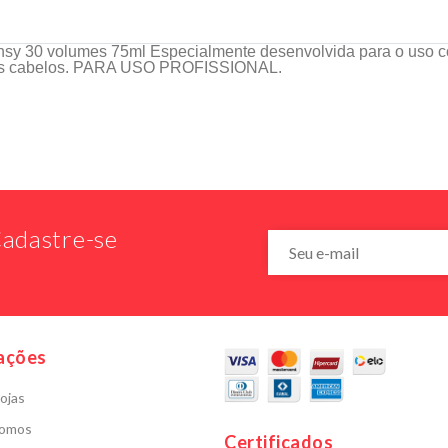
A 212 VIP ROSÉ
y 30 volumes 75ml Especialmente desenvolvida para o uso c
o dos cabelos. PARA USO PROFISSIONAL.
adastre-se
ações
ojas
omos
Certificados