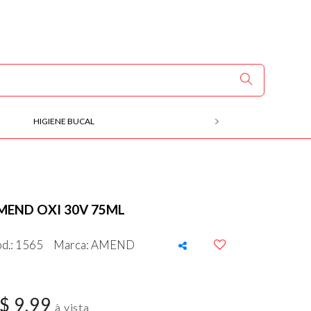
HIGIENE BUCAL
MÃOS E PÉS
MEND OXI 30V 75ML
d.: 1565
Marca: AMEND
$ 9,99
à vista