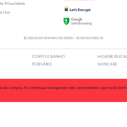
 de Privacidade
de Uso
2026 ELIDE MIYASIRO DE ABREU - 02.185.665/0001-42
CORPO E BANHO
HIGIENE BUCA
PERFUMES
SKINCARE
lke
Tecnologia
ncia de compra. Ao continuar navegando nele, entendemos que está cien
AUTY