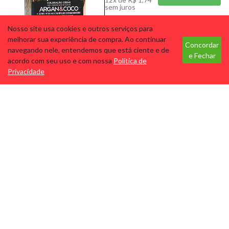
PROMOS
sem juros
Nosso site usa cookies e outros serviços para
Tecnologia
melhorar sua experiência de compra. Ao continuar
BEAUTY COLOR KIT NOVA
Concordar
navegando nele, entendemos que está ciente e de
9.1
e Fechar
acordo com seu uso e com nossa
Política de
Cód: 4880
Marca: BEAUTY
Privacidade
COLOR