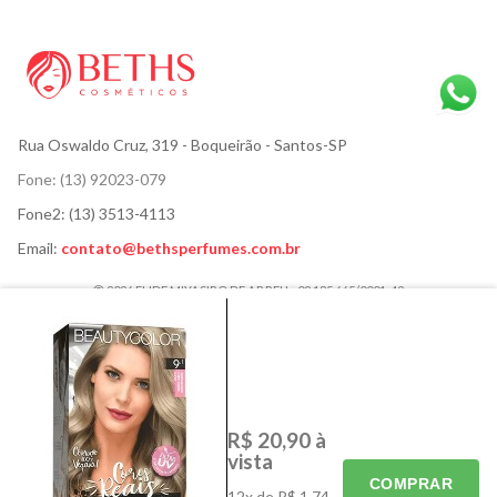
Rua Oswaldo Cruz, 319
- Boqueirão - Santos-SP
Fone:
(13) 92023-079
Fone2:
(13) 3513-4113
Email:
contato@bethsperfumes.com.br
2026 ELIDE MIYASIRO DE ABREU - 02.185.665/0001-42
ACESSÓRIOS
CABELOS
CORPO E BANHO
HIGIENE BUCAL
MÃOS E PÉS
MAQUIAGEM
R$ 20,90
à
PARA ELES
PERFUMES
vista
SKINCARE
ELETRÔNICOS
COMPRAR
12x de R$ 1,74