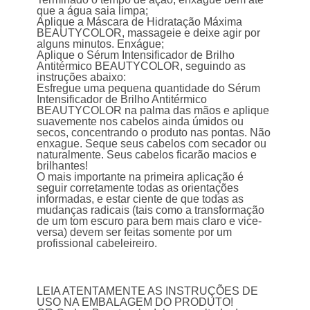
que a água saia limpa;
Aplique a Máscara de Hidratação Máxima
BEAUTYCOLOR, massageie e deixe agir por
alguns minutos. Enxágue;
Aplique o Sérum Intensificador de Brilho
Antitérmico BEAUTYCOLOR, seguindo as
instruções abaixo:
Esfregue uma pequena quantidade do Sérum
Intensificador de Brilho Antitérmico
BEAUTYCOLOR na palma das mãos e aplique
suavemente nos cabelos ainda úmidos ou
secos, concentrando o produto nas pontas. Não
enxague. Seque seus cabelos com secador ou
naturalmente. Seus cabelos ficarão macios e
brilhantes!
O mais importante na primeira aplicação é
seguir corretamente todas as orientações
informadas, e estar ciente de que todas as
mudanças radicais (tais como a transformação
de um tom escuro para bem mais claro e vice-
versa) devem ser feitas somente por um
profissional cabeleireiro.
LEIA ATENTAMENTE AS INSTRUÇÕES DE
USO NA EMBALAGEM DO PRODUTO!