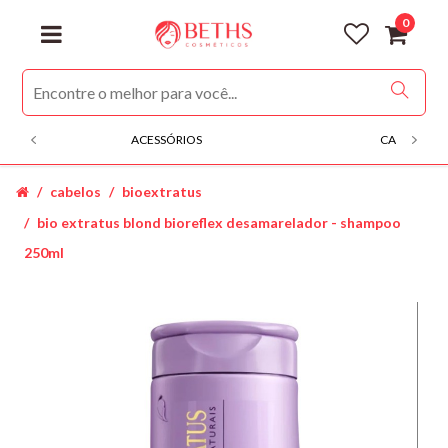
0
ACESSÓRIOS
CABELOS
cabelos
bioextratus
bio extratus blond bioreflex desamarelador - shampoo
250ml