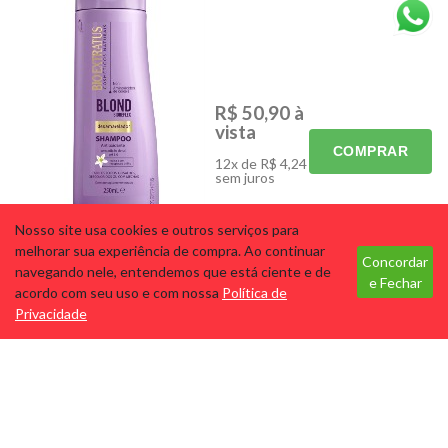
ACESSÓRIOS
CABELOS
CORPO E BANHO
HIGIENE BUCAL
MÃOS E PÉS
MAQUIAGEM
R$ 50,90
à
vista
PARA ELES
PERFUMES
COMPRAR
SKINCARE
ELETRÔNICOS
12x de R$ 4,24
sem juros
PROMOS
Nosso site usa cookies e outros serviços para
Bio Extratus Blond Bioreflex
Tecnologia
melhorar sua experiência de compra. Ao continuar
Desamarelador - Shampoo
Concordar
navegando nele, entendemos que está ciente e de
250ml
e Fechar
acordo com seu uso e com nossa
Política de
Cód: 5876
Marca:
Privacidade
BIOEXTRATUS COSMETICOS