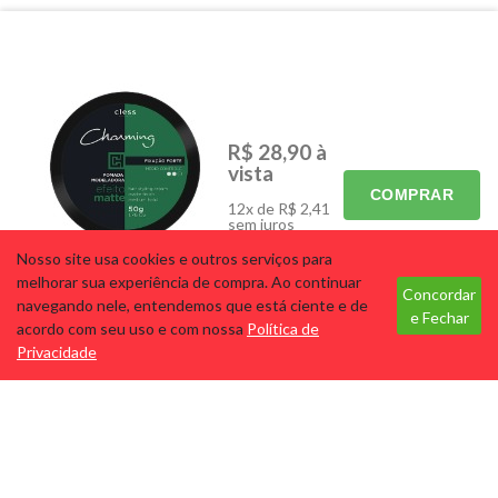
ACESSÓRIOS
CABELOS
CORPO E BANHO
HIGIENE BUCAL
MÃOS E PÉS
MAQUIAGEM
R$ 28,90
à
PARA ELES
PERFUMES
vista
SKINCARE
ELETRÔNICOS
COMPRAR
12x de R$ 2,41
PROMOS
sem juros
Nosso site usa cookies e outros serviços para
Tecnologia
melhorar sua experiência de compra. Ao continuar
Concordar
navegando nele, entendemos que está ciente e de
CHARMING POMADA 50G
e Fechar
acordo com seu uso e com nossa
Política de
FORTE
Privacidade
Cód: 7040
Marca: CLESS