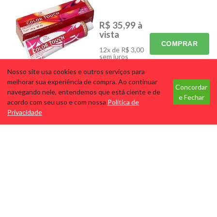
MÃOS E PÉS
MAQUIAGEM
R$ 35,99
à
PARA ELES
PERFUMES
vista
SKINCARE
ELETRÔNICOS
COMPRAR
12x de R$ 3,00
PROMOS
sem juros
Nosso site usa cookies e outros serviços para
Tecnologia
melhorar sua experiência de compra. Ao continuar
Concordar
navegando nele, entendemos que está ciente e de
COLOR TOUCH TON. 7.7
e Fechar
acordo com seu uso e com nossa
Política de
Cód: 7788
Marca: WELLA
Privacidade
PROFISSIONAL