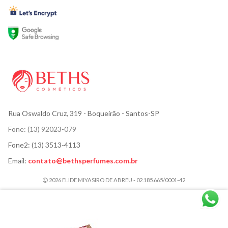
Rua Oswaldo Cruz, 319
- Boqueirão - Santos-SP
Fone:
(13) 92023-079
Fone2:
(13) 3513-4113
Email:
contato@bethsperfumes.com.br
2026 ELIDE MIYASIRO DE ABREU - 02.185.665/0001-42
ACESSÓRIOS
CABELOS
CORPO E BANHO
HIGIENE BUCAL