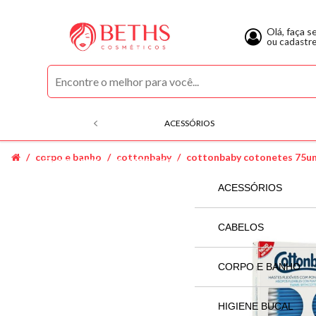
Olá, faça s
ou cadastr
ACESSÓRIOS
corpo e banho
cottonbaby
cottonbaby cotonetes 75u
COMPRE POR CATEGORIAS
ACESSÓRIOS
SECADOR
CABELOS
ACQUAFLORA
CORPO E BANHO
ALFAPARF
AGRADAL
HIGIENE BUCAL