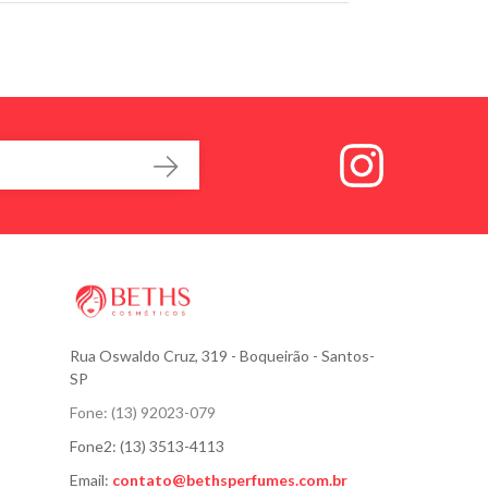
Rua Oswaldo Cruz, 319
- Boqueirão - Santos-
SP
Fone:
(13) 92023-079
Fone2:
(13) 3513-4113
Email:
contato@bethsperfumes.com.br