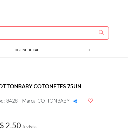
HIGIENE BUCAL
MÃOS E PÉS
OTTONBABY COTONETES 75UN
d.: 8428
Marca: COTTONBABY
$ 2,50
à vista