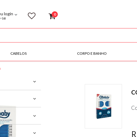
eu login
0
e-se
CABELOS
CORPO E BANHO
n
C
Co
R