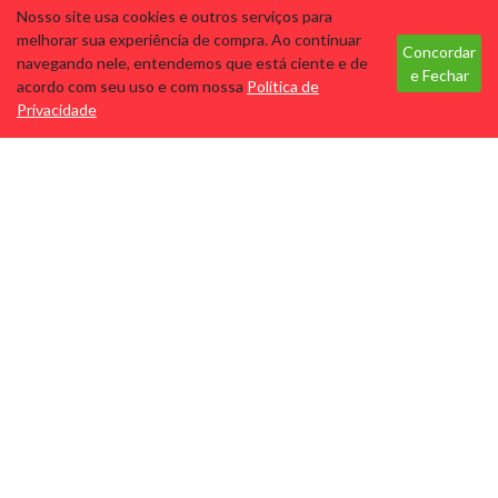
Nosso site usa cookies e outros serviços para
Tecnologia
melhorar sua experiência de compra. Ao continuar
DEPI ROLL CERA ROLL ON
Concordar
navegando nele, entendemos que está ciente e de
100G ARGILA TERMAL
e Fechar
acordo com seu uso e com nossa
Política de
NEGRA
Privacidade
Cód: 9633
Marca: DEPI ROLL