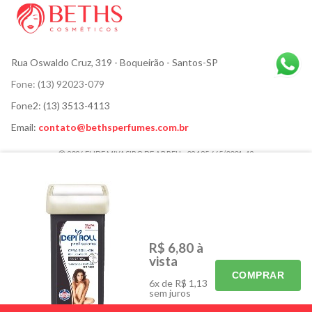
Rua Oswaldo Cruz, 319
- Boqueirão - Santos-SP
Fone:
(13) 92023-079
Fone2:
(13) 3513-4113
Email:
contato@bethsperfumes.com.br
2026 ELIDE MIYASIRO DE ABREU - 02.185.665/0001-42
ACESSÓRIOS
CABELOS
CORPO E BANHO
HIGIENE BUCAL
MÃOS E PÉS
MAQUIAGEM
R$ 6,80
à
PARA ELES
PERFUMES
vista
SKINCARE
ELETRÔNICOS
COMPRAR
6x de R$ 1,13
PROMOS
sem juros