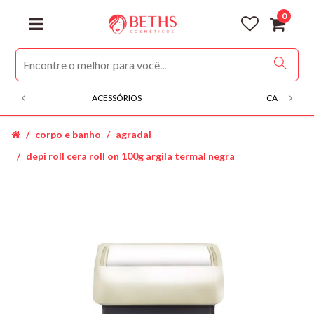
0
ACESSÓRIOS
CABELOS
corpo e banho
agradal
depi roll cera roll on 100g argila termal negra